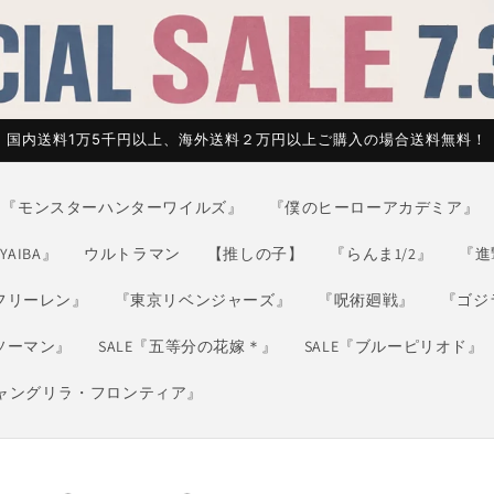
国内送料1万5千円以上、海外送料２万円以上ご購入の場合送料無料！
『モンスターハンターワイルズ』
『僕のヒーローアカデミア』
AIBA』
ウルトラマン
【推しの子】
『らんま1/2』
『進
フリーレン』
『東京リベンジャーズ』
『呪術廻戦』
『ゴジ
ソーマン』
SALE『五等分の花嫁＊』
SALE『ブルーピリオド』
シャングリラ・フロンティア』