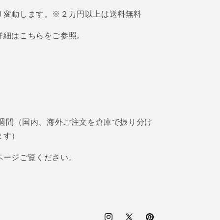
り変動します。※２万円以上は送料無料
詳細は
こちら
をご参照。
2週間（国内、海外ご注文を倉庫で振り分け
ます）
ページご覧ください。