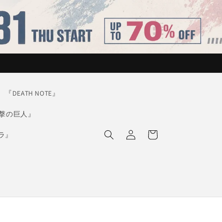
『DEATH NOTE』
撃の巨人』
ロ
カ
グ
ー
ラ』
イ
ト
ン