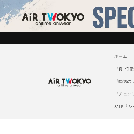
コンテ
ンツに
進む
ホーム
『真･侍伝Y
『葬送の
『チェン
SALE『