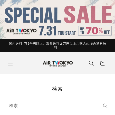
コンテ
ンツに
進む
国内送料1万5千円以上、海外送料２万円以上ご購入の場合送料無
料！
カ
ー
ト
検索
検索