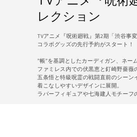
TVアニメ『呪術
レ
レクション
ク
TVアニメ『呪術廻戦』第2期「渋谷事
シ
コラボグッズの先行予約がスタート！
ョ
”帳”を基調としたカーディガン、ネー
ファミレス内での伏黒恵と釘崎野薔薇
ン
五条悟と特級呪霊の戦闘直前のシーン
着こなしやすいデザインに展開。
:
ラバーフィギュアや七海建人モチーフ