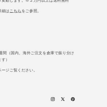
り変動します。※２万円以上は送料無料
詳細は
こちら
をご参照。
2週間（国内、海外ご注文を倉庫で振り分け
ます）
ページご覧ください。
Instagram
X
Pinterest