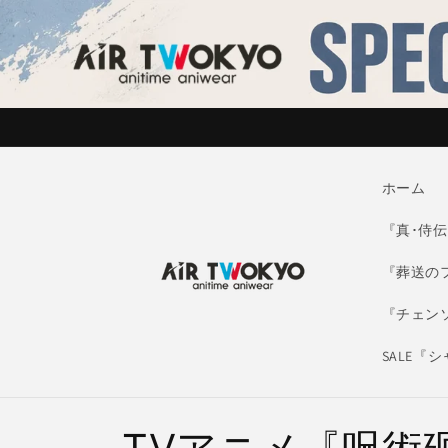
コンテ
ンツに
進む
ホーム
『真･侍伝Y
『葬送の
『チェン
SALE『
コ