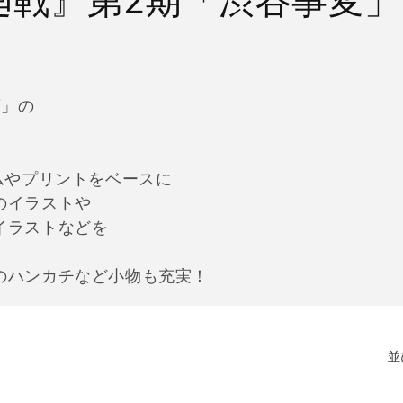
廻戦』第2期「渋谷事変
変」の
ムやプリントをベースに
のイラストや
イラストなどを
のハンカチなど小物も充実！
並