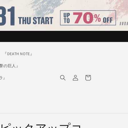
『DEATH NOTE』
撃の巨人』
ロ
カ
グ
ー
ラ』
イ
ト
ン