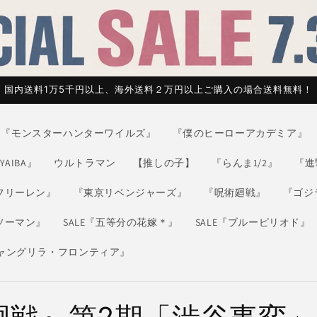
国内送料1万5千円以上、海外送料２万円以上ご購入の場合送料無料！
『モンスターハンターワイルズ』
『僕のヒーローアカデミア』
AIBA』
ウルトラマン
【推しの子】
『らんま1/2』
『進
フリーレン』
『東京リベンジャーズ』
『呪術廻戦』
『ゴジ
ソーマン』
SALE『五等分の花嫁＊』
SALE『ブルーピリオド』
シャングリラ・フロンティア』