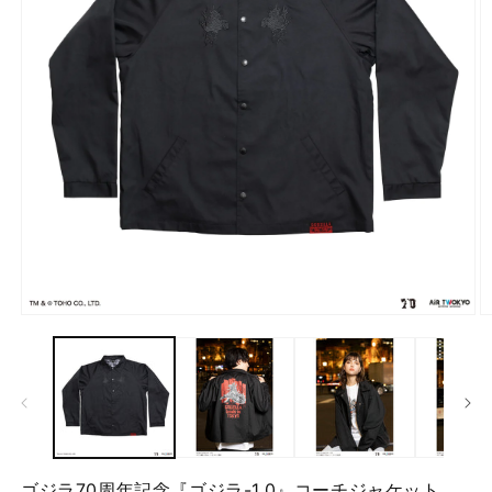
モ
ー
ダ
ル
で
メ
デ
ィ
ア
ゴジラ70周年記念『ゴジラ-1.0』コーチジャケット