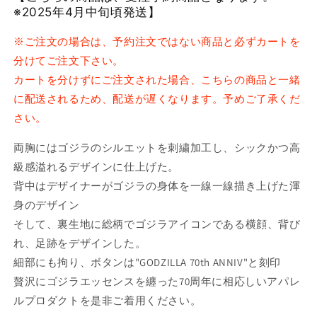
※2025年4月中旬頃発送】
コ
コ
ー
ー
※ご注文の場合は、予約注文ではない商品と必ずカートを
チ
チ
分けてご注文下さい。
ジ
ジ
カートを分けずにご注文された場合、こちらの商品と一緒
ャ
ャ
に配送されるため、配送が遅くなります。予めご了承くだ
ケ
ケ
さい。
ッ
ッ
ト
ト
両胸にはゴジラのシルエットを刺繍加工し、シックかつ高
の
の
級感溢れるデザインに仕上げた。
数
数
背中はデザイナーがゴジラの身体を一線一線描き上げた渾
量
量
を
を
身のデザイン
減
増
そして、裏生地に総柄でゴジラアイコンである横顔、背び
ら
や
れ、足跡をデザインした。
す
す
細部にも拘り、ボタンは"GODZILLA 70th ANNIV"と刻印
贅沢にゴジラエッセンスを纏った70周年に相応しいアパレ
ルプロダクトを是非ご着用ください。