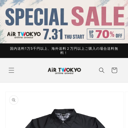
コンテ
ンツに
進む
国内送料1万5千円以上、海外送料２万円以上ご購入の場合送料無
料！
カ
ー
ト
商品情
報にス
キップ