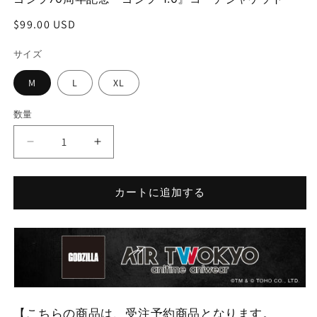
(1)
(2
を
通
$99.00 USD
開
常
く
サイズ
価
格
M
L
XL
数量
ゴ
ゴ
ジ
ジ
ラ
ラ
カートに追加する
70
70
周
周
年
年
記
記
念
念
『ゴ
『ゴ
ジ
ジ
【こちらの商品は、受注予約商品となります。
ラ-1.0』
ラ-1.0』