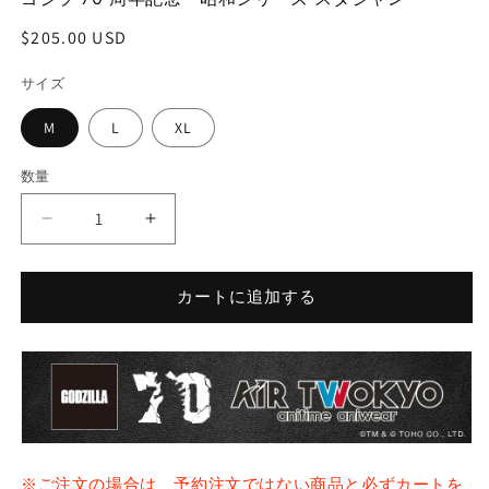
(1)
(2
を
通
$205.00 USD
開
常
く
サイズ
価
格
M
L
XL
数量
ゴ
ゴ
ジ
ジ
ラ
ラ
カートに追加する
70
70
周
周
年
年
記
記
念
念
昭
昭
和
和
※ご注文の場合は、予約注文ではない商品と必ずカートを
シ
シ