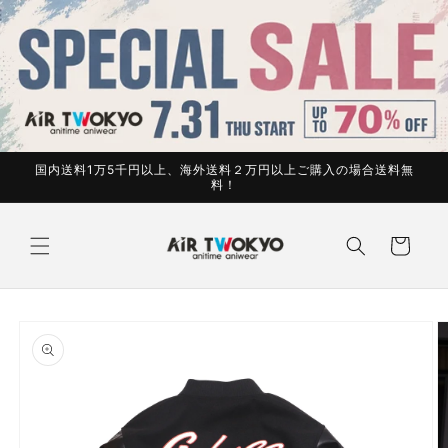
コンテ
ンツに
進む
国内送料1万5千円以上、海外送料２万円以上ご購入の場合送料無
料！
カ
ー
ト
商品情
報にス
キップ