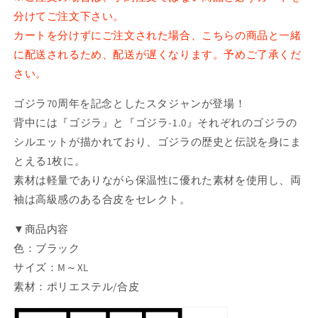
分けてご注文下さい。
リ
リ
ー
ー
カートを分けずにご注文された場合、こちらの商品と一緒
ズ
ズ
に配送されるため、配送が遅くなります。予めご了承くだ
ス
ス
さい。
タ
タ
ジ
ジ
ゴジラ70周年を記念としたスタジャンが登場！
ャ
ャ
背中には『ゴジラ』と『ゴジラ-1.0』それぞれのゴジラの
ン
ン
シルエットが描かれており、ゴジラの歴史と伝説を身にま
の
の
とえる1枚に。
数
数
素材は軽量でありながら保温性に優れた素材を使用し、両
量
量
袖は高級感のある合皮をセレクト。
を
を
減
増
▼商品内容
ら
や
色：ブラック
す
す
サイズ：M～XL
素材：ポリエステル/合皮