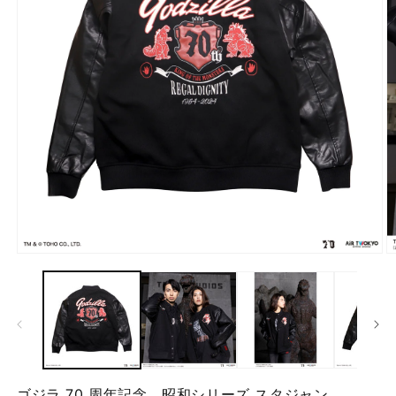
モ
ー
ダ
ル
で
メ
デ
ィ
ア
ゴジラ 70 周年記念 昭和シリーズ スタジャン