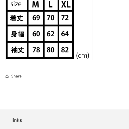
Share
links