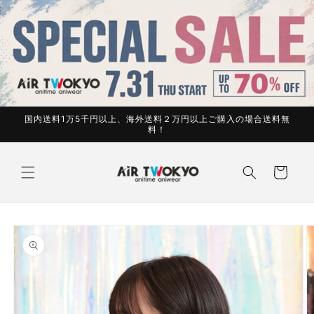
コンテ
ンツに
進む
国内送料1万5千円以上、海外送料２万円以上ご購入の場合送料無
料！
カ
ー
ト
商品情
報にス
キップ