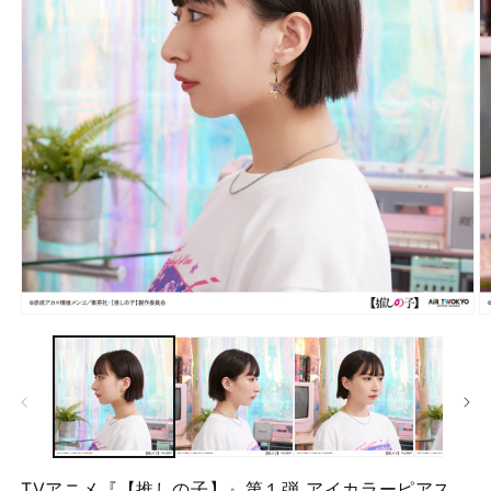
モ
ー
ダ
ル
で
メ
デ
ィ
ア
TVアニメ『【推しの子】』第１弾 アイカラーピアス