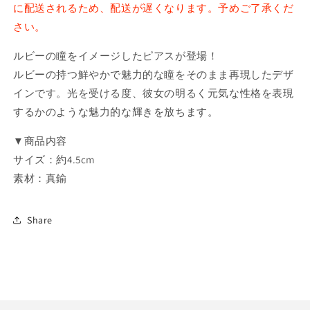
カ
カ
に配送されるため、配送が遅くなります。予めご了承くだ
ラ
ラ
さい。
ー
ー
ピ
ピ
ルビーの瞳をイメージしたピアスが登場！
ア
ア
ルビーの持つ鮮やかで魅力的な瞳をそのまま再現したデザ
ス
ス
インです。光を受ける度、彼女の明るく元気な性格を表現
3（ル
3（ル
するかのような魅力的な輝きを放ちます。
ビ
ビ
ー）
ー）
▼商品内容
の
の
サイズ：約4.5cm
数
数
素材：真鍮
量
量
を
を
Share
減
増
ら
や
す
す