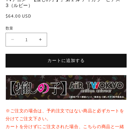
(1)
(2
3（ルビー）
を
開
通
$64.00 USD
く
常
数量
価
格
TV
TV
ア
ア
ニ
ニ
カートに追加する
メ
メ
『【推
『【推
し
し
の
の
子】』
子】』
第
第
１
１
※ご注文の場合は、予約注文ではない商品と必ずカートを
弾
弾
分けてご注文下さい。
ア
ア
イ
イ
カートを分けずにご注文された場合、こちらの商品と一緒