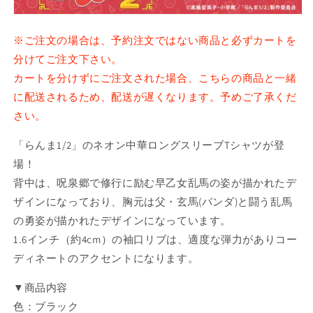
弾
弾
ネ
ネ
※ご注文の場合は、予約注文ではない商品と必ずカートを
オ
オ
分けてご注文下さい。
ン
ン
カートを分けずにご注文された場合、こちらの商品と一緒
中
中
に配送されるため、配送が遅くなります。予めご了承くだ
華
華
ロ
ロ
さい。
ン
ン
「らんま1/2」のネオン中華ロングスリーブTシャツが登
グ
グ
場！
ス
ス
リ
リ
背中は、呪泉郷で修行に励む早乙女乱馬の姿が描かれたデ
ー
ー
ザインになっており、胸元は父・玄馬(パンダ)と闘う乱馬
ブ
ブ
の勇姿が描かれたデザインになっています。
T
T
1.6インチ（約4cm）の袖口リブは、適度な弾力がありコー
シ
シ
ディネートのアクセントになります。
ャ
ャ
ツ
ツ
▼商品内容
1（早
1（早
色：ブラック