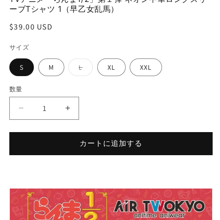
(1)
(2
ーブTシャツ 1（早乙女乱馬）
を
開
通
$39.00 USD
く
常
サイズ
価
格
バ
S
M
L
XL
XXL
リ
エ
ー
数量
シ
ョ
ン
TV
TV
は
売
ア
ア
り
ニ
ニ
切
れ
カートに追加する
メ
メ
て
い
「ら
「ら
る
か
ん
ん
販
ま
ま
売
で
1/2」
1/2」
き
ま
第
第
せ
１
１
ん