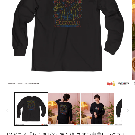
モ
ー
ダ
ル
で
メ
デ
ィ
ア
TVアニメ「らんま1/2」第１弾 ネオン中華ロングスリ