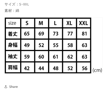
乙
乙
サイズ：S~XXL
女
女
素材：綿
乱
乱
馬）
馬）
の
の
数
数
量
量
を
を
減
増
ら
や
す
す
Share