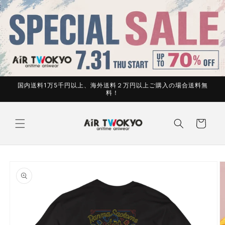
コンテ
ンツに
進む
国内送料1万5千円以上、海外送料２万円以上ご購入の場合送料無
料！
カ
ー
ト
商品情
報にス
キップ