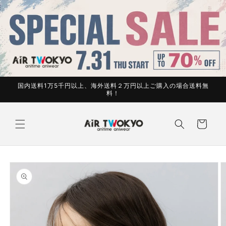
コンテ
ンツに
進む
国内送料1万5千円以上、海外送料２万円以上ご購入の場合送料無
料！
カ
ー
ト
商品情
報にス
キップ