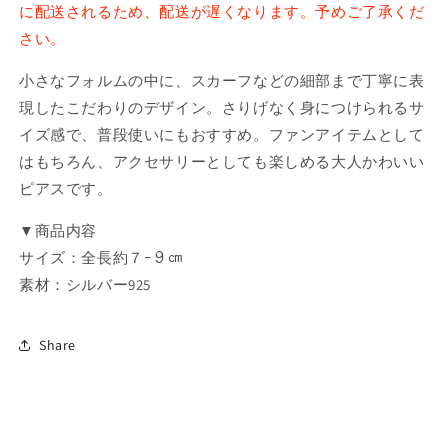
ラ
ラ
に配送されるため、配送が遅くなります。予めご了承くだ
ク
ク
さい。
タ
タ
ー
ー
小さなフォルムの中に、スカーフなどの細部まで丁寧に表
モ
モ
現したこだわりのデザイン。さりげなく身につけられるサ
チ
チ
イズ感で、普段使いにもおすすめ。ファンアイテムとして
ー
ー
はもちろん、アクセサリーとしても楽しめる大人かわいい
フ
フ
ピアスです。
ピ
ピ
ア
ア
▼商品内容
ス
ス
サイズ：全長約７ｰ９㎝
1（P
1（P
素材：シルバー925
ち
ち
ゃ
ゃ
ん）
ん）
Share
の
の
数
数
量
量
を
を