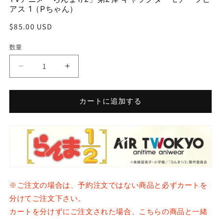
(1)
(2
アス 1（Pちゃん）
を
開
通
$85.00 USD
く
常
数量
価
格
TV
TV
ア
ア
ニ
ニ
カートに追加する
メ
メ
「ら
「ら
ん
ん
ま
ま
1/2」
1/2」
第
第
2
2
※ご注文の場合は、予約注文ではない商品と必ずカートを
弾
弾
キ
キ
分けてご注文下さい。
ャ
ャ
カートを分けずにご注文された場合、こちらの商品と一緒