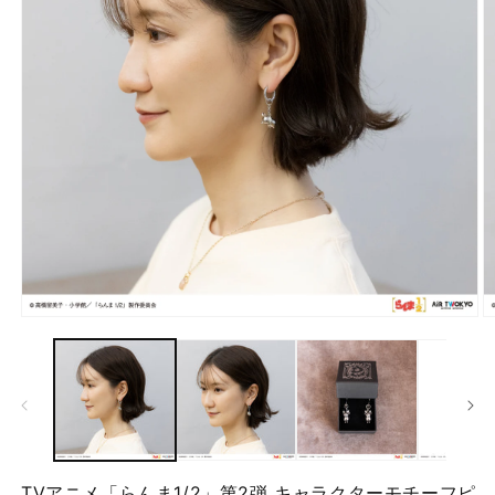
モ
ー
ダ
ル
で
メ
デ
ィ
ア
TVアニメ「らんま1/2」第2弾 キャラクターモチーフピ