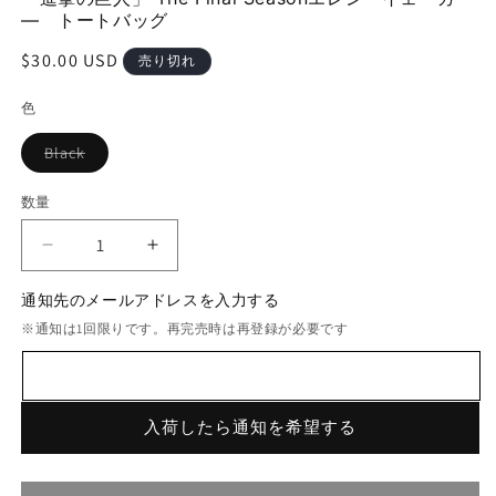
(1)
(2
― トートバッグ
を
開
通
$30.00 USD
売り切れ
く
常
色
価
格
バ
Black
リ
エ
ー
数量
シ
ョ
ン
「進
「進
は
売
撃
撃
り
通知先のメールアドレスを入力する
切
の
の
れ
※通知は1回限りです。再完売時は再登録が必要です
巨
巨
て
い
人」
人」
る
か
The
The
販
Final
Final
売
入荷したら通知を希望する
で
Season
Season
き
エ
エ
ま
せ
レ
レ
ん