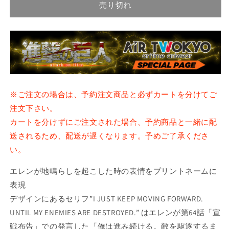
売り切れ
ン・
ン・
イ
イ
ェ
ェ
ー
ー
ガ
ガ
―
―
ト
ト
ー
ー
※ご注文の場合は、予約注文商品と必ずカートを分けてご
ト
ト
注文下さい。
バ
バ
カートを分けずにご注文された場合、予約商品と一緒に配
ッ
ッ
送されるため、配送が遅くなります。予めご了承くださ
グ
グ
い。
の
の
数
数
エレンが地鳴らしを起こした時の表情をプリントネームに
量
量
表現
を
を
デザインにあるセリフ”I JUST KEEP MOVING FORWARD.
減
増
UNTIL MY ENEMIES ARE DESTROYED.” はエレンが第64話「宣
ら
や
戦布告」での発言した「俺は進み続ける。敵を駆逐するま
す
す