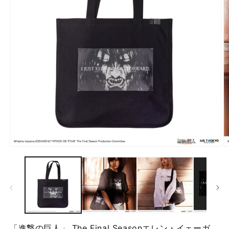
モ
ー
ダ
ル
で
メ
デ
ィ
ア
「進撃の巨人」 The Final Seasonエレン・イェーガ