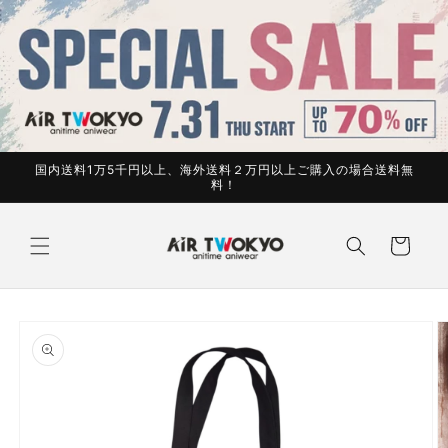
コンテ
ンツに
進む
国内送料1万5千円以上、海外送料２万円以上ご購入の場合送料無
料！
カ
ー
ト
商品情
報にス
キップ