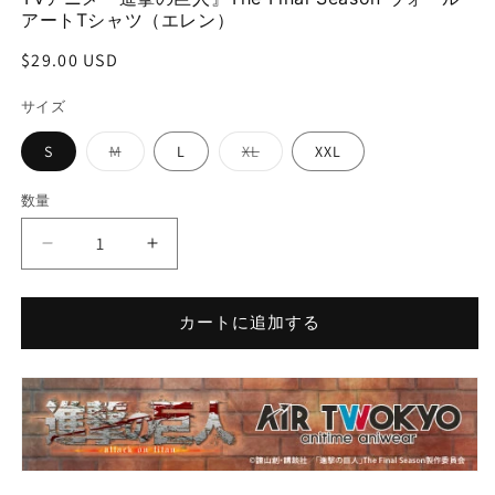
(1)
(2
アートTシャツ（エレン）
を
開
通
$29.00 USD
く
常
サイズ
価
格
バ
バ
S
M
L
XL
XXL
リ
リ
エ
エ
ー
ー
数量
シ
シ
ョ
ョ
ン
ン
TV
TV
は
は
売
売
ア
ア
り
り
ニ
ニ
切
切
れ
れ
カートに追加する
メ
メ
て
て
い
い
『進
『進
る
る
か
か
撃
撃
販
販
の
の
売
売
で
で
巨
巨
き
き
ま
ま
人』
人』
せ
せ
The
The
ん
ん