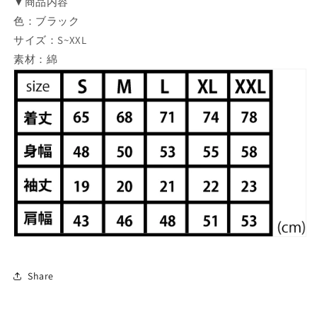
▼商品内容
を
を
色：ブラック
減
増
サイズ：S~XXL
ら
や
素材：綿
す
す
Share