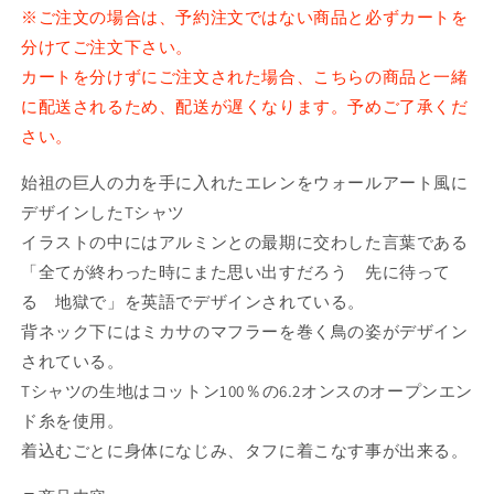
Final
Final
※ご注文の場合は、予約注文ではない商品と必ずカートを
Season
Season
分けてご注文下さい。
ウ
ウ
カートを分けずにご注文された場合、こちらの商品と一緒
ォ
ォ
に配送されるため、配送が遅くなります。予めご了承くだ
ー
ー
さい。
ル
ル
ア
ア
始祖の巨人の力を手に入れたエレンをウォールアート風に
ー
ー
デザインしたTシャツ
ト
ト
イラストの中にはアルミンとの最期に交わした言葉である
T
T
「全てが終わった時にまた思い出すだろう 先に待って
シ
シ
ャ
ャ
る 地獄で」を英語でデザインされている。
ツ
ツ
背ネック下にはミカサのマフラーを巻く鳥の姿がデザイン
（エ
（エ
されている。
レ
レ
Tシャツの生地はコットン100％の6.2オンスのオープンエン
ン）
ン）
ド糸を使用。
の
の
着込むごとに身体になじみ、タフに着こなす事が出来る。
数
数
量
量