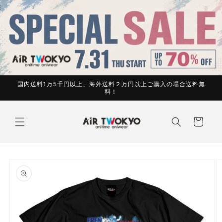
コンテ
ンツに
進む
国内送料1万5千円以上、海外送料２万円以上ご購入の場合送料無
料！
カ
ー
ト
商品情
報にス
キップ