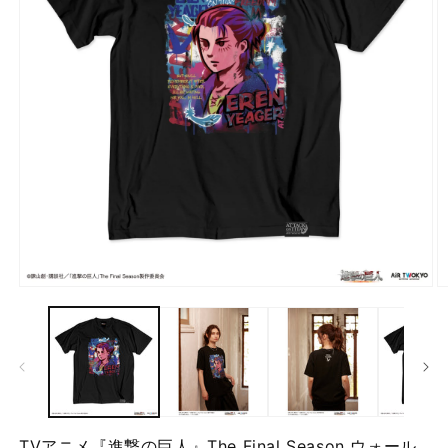
モ
ー
ダ
ル
で
メ
デ
ィ
ア
TVアニメ『進撃の巨人』The Final Season ウォール