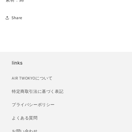
数
数
量
量
Share
を
を
減
増
ら
や
す
す
links
AIR TWOKYOについて
特定商取引法に基づく表記
プライバシーポリシー
よくある質問
お問い合わせ