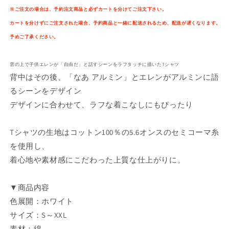
Final
Final
※ご注文の場合は、予約注文商品と必ずカートを分けてご注文下さい。
Season
Season
カートを分けずにご注文された場合、予約商品と一緒に配送されるため、配送が遅くなります。
完
完
予めご了承ください。
結
結
編
編
雲の上で子供エレンが「自由だ」と話すシーンをラフタッチに描いたTシャツ
（前
（前
背中はその後、「なあ アルミン」とエレンがアルミンに語
編）
編）
るシーンをデザイン
イ
イ
ラ
ラ
デザインに合わせて、ラフな着こなしにもぴったり
ス
ス
ト
ト
Tシャツの生地はコットン100％の5.6オンスのセミコーマ糸
T
T
を使用し、
シ
シ
着心地や素材感にこだわった上質な仕上がりに。
ャ
ャ
ツ
ツ
▼商品内容
4(自
4(自
由
由
色展開：ホワイト
だ）
だ）
サイズ：S～XXL
の
の
素材：綿