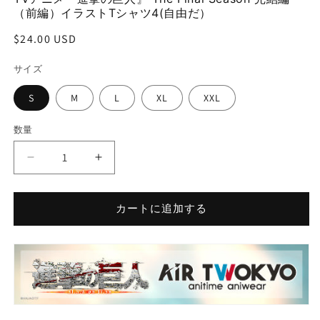
(1)
(2
（前編）イラストTシャツ4(自由だ）
を
開
通
$24.00 USD
く
常
サイズ
価
格
S
M
L
XL
XXL
数量
TV
TV
ア
ア
ニ
ニ
カートに追加する
メ
メ
『進
『進
撃
撃
の
の
巨
巨
人』
人』
The
The