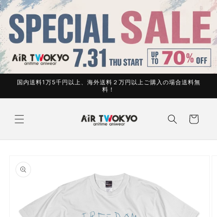
コンテ
ンツに
進む
国内送料1万5千円以上、海外送料２万円以上ご購入の場合送料無
料！
カ
ー
ト
商品情
報にス
キップ