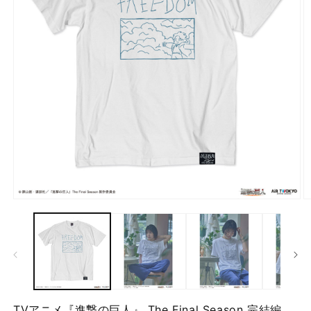
モ
ー
ダ
ル
で
メ
デ
ィ
ア
TVアニメ『進撃の巨人』 The Final Season 完結編