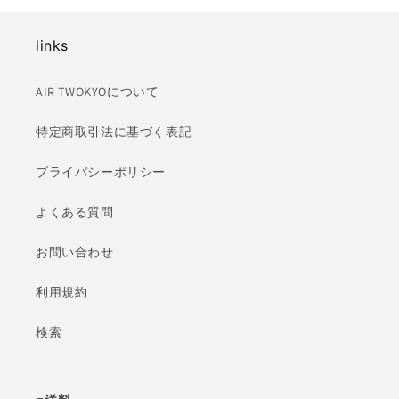
の
の
数
数
links
量
量
を
を
AIR TWOKYOについて
減
増
ら
や
特定商取引法に基づく表記
す
す
プライバシーポリシー
よくある質問
お問い合わせ
利用規約
検索