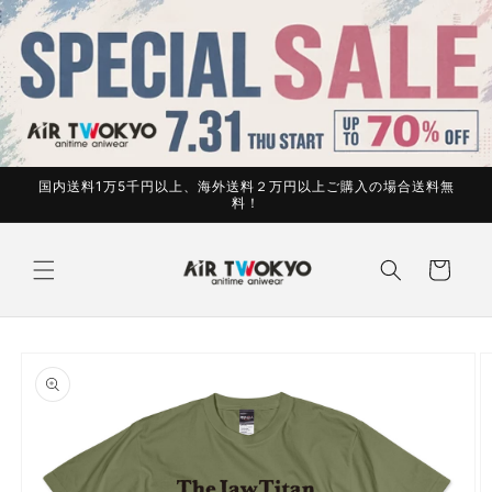
コンテ
ンツに
進む
国内送料1万5千円以上、海外送料２万円以上ご購入の場合送料無
料！
カ
ー
ト
商品情
報にス
キップ