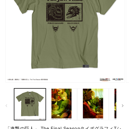
モ
ー
ダ
ル
で
メ
デ
ィ
ア
「進撃の巨人」 The Final SeasonタイポグラフィTシ