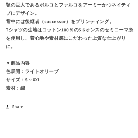
ポ
ポ
顎の巨人であるポルコとファルコをアーミーかつネイティ
グ
グ
ブにデザイン。
ラ
ラ
背中には後継者（successor）をプリンティング。
フ
フ
Tシャツの生地はコットン100％の5.6オンスのセミコーマ糸
ィ
ィ
を使用し、着心地や素材感にこだわった上質な仕上がり
T
T
に。
シ
シ
ャ
ャ
ツ
ツ
▼商品内容
3(顎
3(顎
色展開：ライトオリーブ
の
の
サイズ：S～XXL
巨
巨
素材：綿
人
人
を
を
Share
引
引
き
き
継
継
ぐ
ぐ
者）
者）