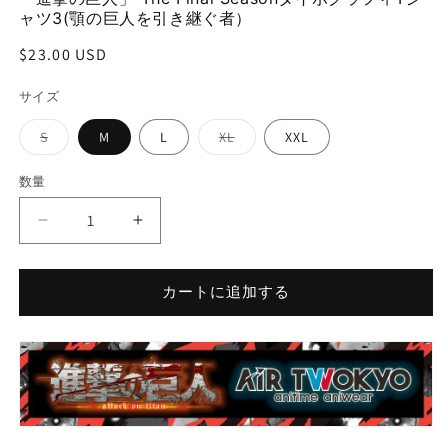
(2
(1)
ャツ3(顎の巨人を引き継ぐ者）
を
開
通
$23.00 USD
く
常
サイズ
価
格
バ
バ
S
M
L
XL
XXL
リ
リ
エ
エ
ー
ー
数量
シ
シ
ョ
ョ
ン
ン
「進
「進
は
は
売
売
撃
撃
り
り
切
切
の
の
れ
れ
カートに追加する
巨
巨
て
て
い
い
人」
人」
る
る
か
か
The
The
販
販
Final
Final
売
売
で
で
Season
Season
き
き
タ
タ
ま
ま
せ
せ
イ
イ
ん
ん