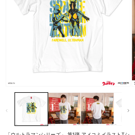
モ
ー
ダ
ル
で
メ
デ
ィ
ア
「ウルトラマンシリーズ」 第1弾 アメコミイラストTシ