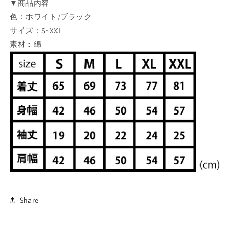
▼商品内容
ッ
ッ
色：ホワイト/ブラック
ト
ト
ン）
ン）
サイズ：S~XXL
の
の
素材：綿
数
数
量
量
を
を
減
増
ら
や
す
す
Share