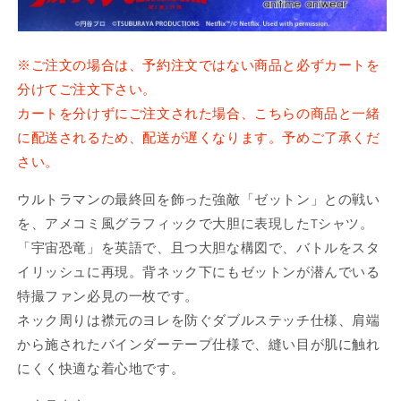
リ
リ
き
き
き
き
ま
ま
ま
ま
ー
ー
せ
せ
せ
せ
ん
ん
ん
ん
ズ」
ズ」
※ご注文の場合は、予約注文ではない商品と必ずカートを
第
第
分けてご注文下さい。
1
1
弾
弾
カートを分けずにご注文された場合、こちらの商品と一緒
ア
ア
に配送されるため、配送が遅くなります。予めご了承くだ
メ
メ
さい。
コ
コ
ミ
ミ
ウルトラマンの最終回を飾った強敵「ゼットン」との戦い
イ
イ
を、アメコミ風グラフィックで大胆に表現したTシャツ。
ラ
ラ
「宇宙恐竜」を英語で、且つ大胆な構図で、バトルをスタ
ス
ス
イリッシュに再現。背ネック下にもゼットンが潜んでいる
ト
ト
特撮ファン必見の一枚です。
T
T
ネック周りは襟元のヨレを防ぐダブルステッチ仕様、肩端
シ
シ
から施されたバインダーテープ仕様で、縫い目が肌に触れ
ャ
ャ
ツ
ツ
にくく快適な着心地です。
2（ゼ
2（ゼ