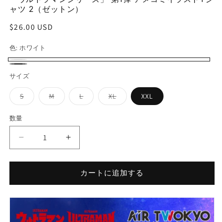
(1)
(2
ャツ 2（ゼットン）
を
開
通
$26.00 USD
く
常
色:
ホワイト
価
格
ホ
ブ
サイズ
ワ
ラ
イ
バ
バ
バ
バ
S
M
L
XL
XXL
ッ
リ
リ
リ
リ
ト
エ
エ
エ
エ
ク
ー
ー
ー
ー
数量
シ
シ
シ
シ
ョ
ョ
ョ
ョ
ン
ン
ン
ン
「ウ
「ウ
は
は
は
は
売
売
売
売
ル
ル
り
り
り
り
切
切
切
切
ト
ト
れ
れ
れ
れ
カートに追加する
ラ
ラ
て
て
て
て
い
い
い
い
マ
マ
る
る
る
る
か
か
か
か
ン
ン
販
販
販
販
シ
売
売
シ
売
売
で
で
で
で