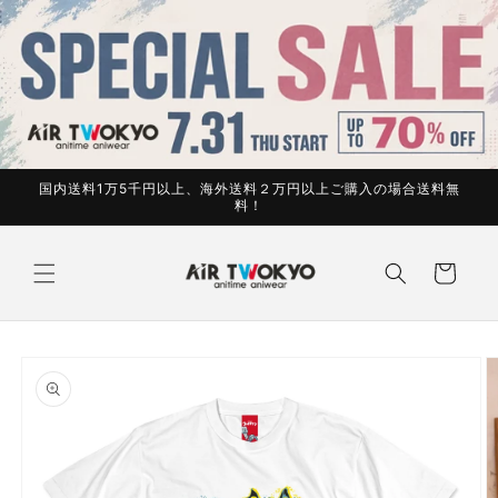
コンテ
ンツに
進む
国内送料1万5千円以上、海外送料２万円以上ご購入の場合送料無
料！
カ
ー
ト
商品情
報にス
キップ