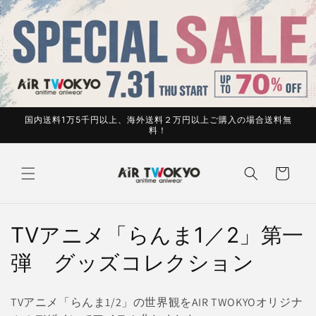
コンテ
ンツに
進む
国内送料1万5千円以上、海外送料２万円以上ご購入の場合送料無
料！
カ
ー
ト
コ
TVアニメ「らんま1／2」第一
レ
弾 グッズコレクション
ク
TVアニメ「らんま1/2」の世界観をAIR TWOKYOオリジナ