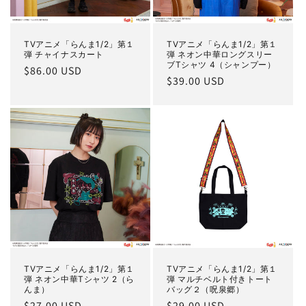
TVアニメ「らんま1/2」第１
TVアニメ「らんま1/2」第１
弾 チャイナスカート
弾 ネオン中華ロングスリー
ブTシャツ 4（シャンプー）
通
$86.00 USD
通
$39.00 USD
常
常
価
価
格
格
TVアニメ「らんま1/2」第１
TVアニメ「らんま1/2」第１
弾 ネオン中華Tシャツ 2（ら
弾 マルチベルト付きトート
んま）
バッグ２（呪泉郷）
通
$27.00 USD
通
$29.00 USD