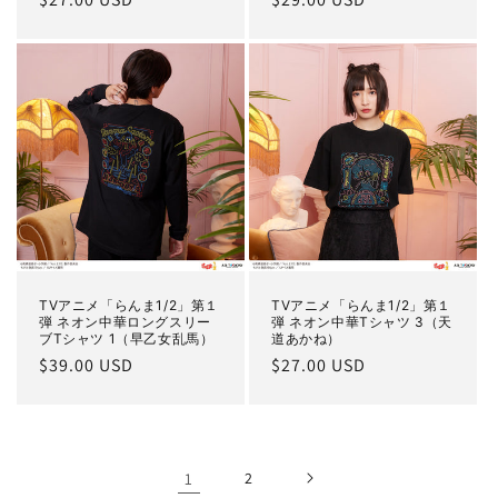
常
常
価
価
格
格
TVアニメ「らんま1/2」第１
TVアニメ「らんま1/2」第１
弾 ネオン中華ロングスリー
弾 ネオン中華Tシャツ 3（天
ブTシャツ 1（早乙女乱馬）
道あかね）
通
$39.00 USD
通
$27.00 USD
常
常
価
価
格
格
1
2