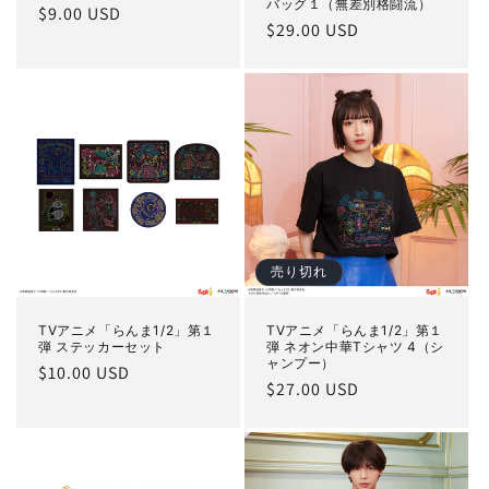
バッグ１（無差別格闘流）
通
$9.00 USD
通
$29.00 USD
常
常
価
価
格
格
売り切れ
TVアニメ「らんま1/2」第１
TVアニメ「らんま1/2」第１
弾 ステッカーセット
弾 ネオン中華Tシャツ 4（シ
ャンプー）
通
$10.00 USD
通
$27.00 USD
常
常
価
価
格
格