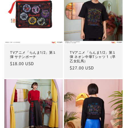
TVアニメ「らんま1/2」第１
TVアニメ「らんま1/2」第１
弾 サテンポーチ
弾 ネオン中華Tシャツ 1（早
乙女乱馬）
通
$18.00 USD
通
$27.00 USD
常
常
価
価
格
格